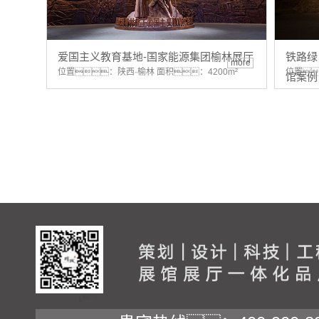
爱国主义教育基地-国家能源集团榆林展厅
铁路绿
more
位置：陕西·榆林 面积：4200m²
位置
馆案例