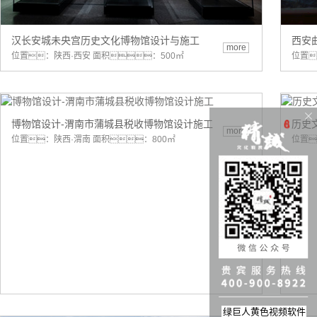
汉长安城未央宫历史文化博物馆设计与施工
西安
more
位置：陕西·西安 面积：500㎡
位置
博物馆设计-渭南市蒲城县税收博物馆设计施工
历史
more
位置：陕西·渭南 面积：800㎡
位置
绿巨人黄色视频软件