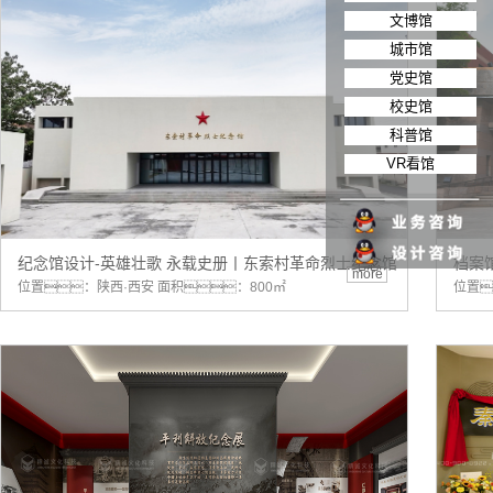
文博馆
城市馆
党史馆
校史馆
科普馆
VR看馆
纪念馆设计-英雄壮歌 永载史册丨东索村革命烈士纪念馆
档案
more
位置：陕西·西安 面积：800㎡
位置