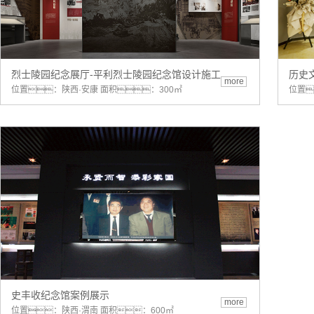
烈士陵园纪念展厅-平利烈士陵园纪念馆设计施工
历史
more
位置：陕西·安康 面积：300㎡
位置
史丰收纪念馆案例展示
more
位置：陕西·渭南 面积：600㎡