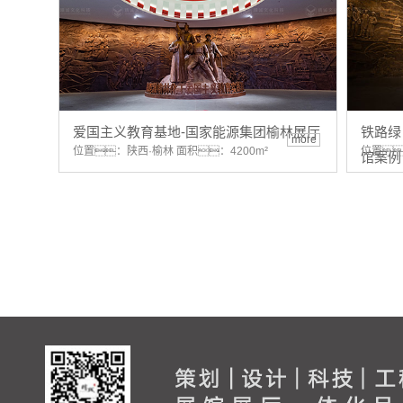
爱国主义教育基地-国家能源集团榆林展厅
铁路绿
more
位置：陕西·榆林 面积：4200m²
位置
馆案例