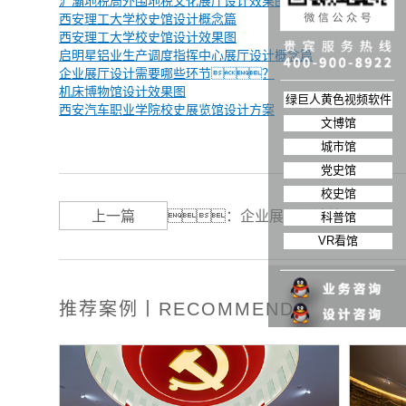
浐灞地税局外围地税文化展厅设计效果图
西安理工大学校史馆设计概念篇
西安理工大学校史馆设计效果图
启明星铝业生产调度指挥中心展厅设计概念篇
企业展厅设计需要哪些环节？
机床博物馆设计效果图
绿巨人黄色视频软件
西安汽车职业学院校史展览馆设计方案
文博馆
城市馆
党史馆
校史馆
上一篇
：
​企业展厅设计效果展示
科普馆
VR看馆
推荐案例丨RECOMMEND