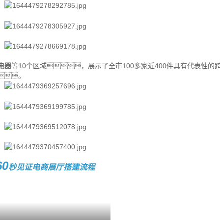
电器
等10个区域，展示了全市100多家近400件具有代表性的
。
60
秒见证电商展厅搭建流程