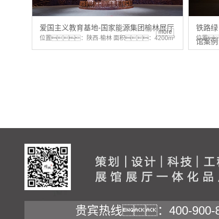
爱国主义教育基地-国家能源集团榆林展厅
铁路绿
more
位置：陕西·榆林 面积：4200m²
位置
馆案例
贵宾热线：400-900-8