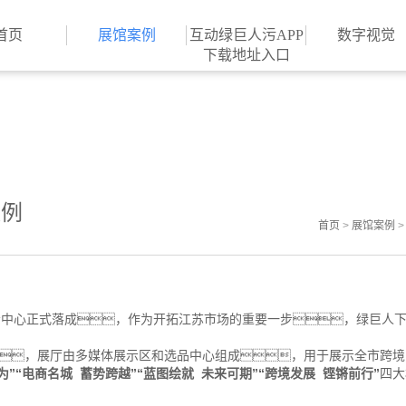
视频最新官网,绿巨人污AP
首页
展馆案例
互动绿巨人污APP
数字视觉
下载地址入口
案例
首页
>
展馆案例
展示中心正式落成，作为开拓江苏市场的重要一步，绿巨人
，展厅由多媒体展示区和选品中心组成，用于展示全市跨
为”“电商名城 蓄势跨越”“蓝图绘就 未来可期”“跨境发展 铿锵前行”
四大