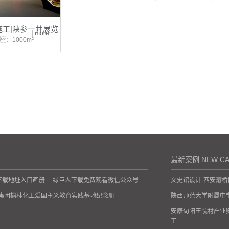
工|陕参一井展览
more
：1000m²
最新案例 NEW CA
下载地址入口画册
绿巨人下载免费观看微信公众号
文史馆设计-西安灞
集团榆林化工爱国主义教育实践基地纪念册
陕西师范大学附属中
安康旬阳王院村产业
工