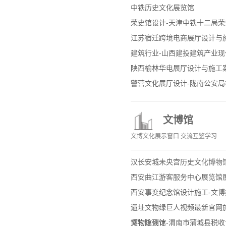
中铁历史文化展览馆
荣史馆设计-天津中铁十二局
江苏宿迁跨境电商展厅设计与
建筑行业-山西建投建筑产业
陕西榆林华电展厅设计与施工
警营文化展厅设计-陇南公安
文博馆
文博文化展示窗口 交流互鉴学习
汉长安城未央宫历史文化博物
西安曲江游客服务中心展览馆
西安事变纪念馆设计施工-文
遗址文物绿巨人视频最新官网
文物陈列馆
博物馆设计-渭南市蒲城县税