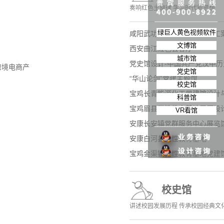
奏响红色主旋律 学习时代新思想
绿巨人黄色视频软件
咸阳武功县党史馆设计与施工
文博馆
西安曲江红色会客厅
城市馆
党史馆设计-中国共产党汉中历
跨境电商产
党史馆
“华山论剑”党建主题馆
校史馆
宝鸡长青能源化工党建馆设计
科普馆
宝鸡眉县党性教育基地展厅设
VR看馆
安康长安镇党群服务中心展览
安康白河县党性教育基地
宝鸡金渠镇党性教育基地党建
校史馆
讲述校园发展历程 传承校园经典文