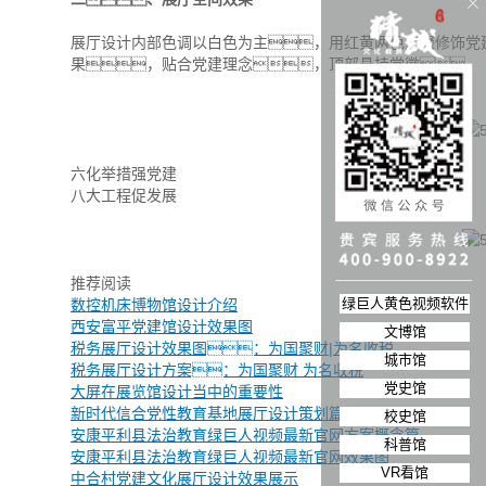
展厅设计内部色调以白色为主，用红黄两色点缀修饰党
果，贴合党建理念，顶部悬挂党徽。
六化举措强党建
八大工程促发展
推荐阅读
绿巨人黄色视频软件
数控机床博物馆设计介绍
西安富平党建馆设计效果图
文博馆
税务展厅设计效果图：为国聚财|为名收税
城市馆
税务展厅设计方案：为国聚财 为名收税
党史馆
大屏在展览馆设计当中的重要性
新时代信合党性教育基地展厅设计策划篇
校史馆
安康平利县法治教育绿巨人视频最新官网方案概念篇
科普馆
安康平利县法治教育绿巨人视频最新官网效果图
VR看馆
中合村党建文化展厅设计效果展示