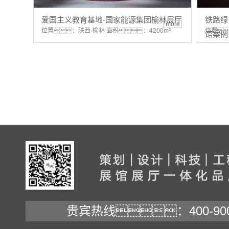
爱国主义教育基地-国家能源集团榆林展厅
铁路绿
more
位置：陕西·榆林 面积：4200m²
位置
馆案例
贵宾热线：400-900-