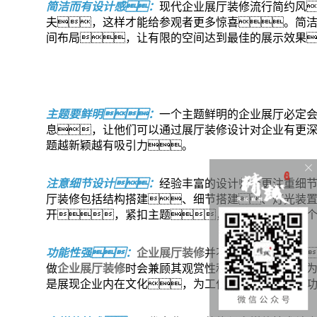
简洁而有设计感：
现代企业展厅装修流行简约风
夫，这样才能给参观者更多惊喜。简
间布局，让有限的空间达到最佳的展示效果
主题要鲜明：
一个主题鲜明的企业展厅必定
息，让他们可以通过展厅装修设计对企业有更
题越新颖越有吸引力。
注意细节设计：
经验丰富的设计师会更注重细
厅装修包括结构搭建、细节搭建、灯光装
开，紧扣主题，这样才能保证整
功能性强：
企业展厅装修
并不是只要美观就行
做
企业展厅装修
时会兼顾其观赏性和功能性，
是展现企业内在文化，为工作人员提供服务的