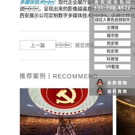
多媒体技术：
现代企业展厅装修与多媒体技术结
进，呈现出来的影像越逼真、生动
西安展示公司定制数字多媒体技术，这种个性
绿巨人黄色视频软件
文博馆
城市馆
党史馆
上一篇
：
展览馆设计的关键点在哪里
校史馆
科普馆
VR看馆
推荐案例丨RECOMMEND