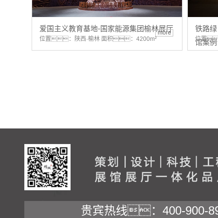
爱国主义教育基地-国家能源集团榆林展厅
铁路绿
more
位置：陕西·榆林 面积：4200m²
位置
馆案例
贵宾热线：400-900-89