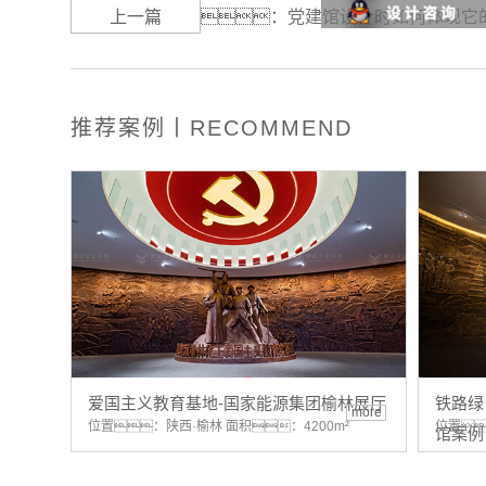
上一篇
：
党建馆设计时如何体现它
推荐案例丨RECOMMEND
爱国主义教育基地-国家能源集团榆林展厅
铁路绿
more
位置：陕西·榆林 面积：4200m²
位置
馆案例