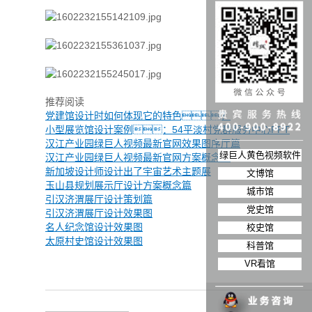
推荐阅读
党建馆设计时如何体现它的特色？
小型展览馆设计案例：54平淡村党群服务中心PPT
汉江产业园绿巨人视频最新官网效果图序厅篇
绿巨人黄色视频软件
汉江产业园绿巨人视频最新官网方案概念篇
新加坡设计师设计出了宇宙艺术主题展
文博馆
玉山县规划展示厅设计方案概念篇
城市馆
引汉济渭展厅设计策划篇
党史馆
引汉济渭展厅设计效果图
名人纪念馆设计效果图
校史馆
太原村史馆设计效果图
科普馆
VR看馆