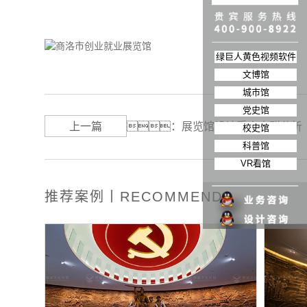
绿巨人黄色视频软件
文博馆
城市馆
党史馆
上一篇
：
展览馆设计受众人群分析
校史馆
科普馆
VR看馆
推荐案例丨RECOMMEND