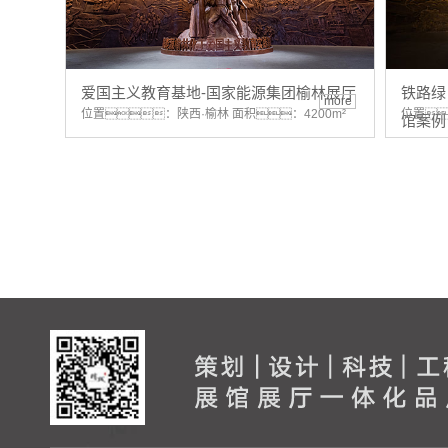
爱国主义教育基地-国家能源集团榆林展厅
铁路绿
more
位置：陕西·榆林 面积：4200m²
位置
馆案例