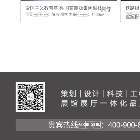
爱国主义教育基地-国家能源集团榆林展厅
铁路绿
more
位置：陕西·榆林 面积：4200m²
位置
馆案例
贵宾热线：400-900-8